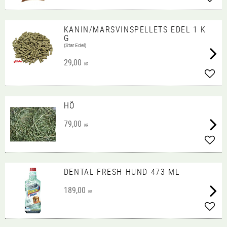
Lägg 
KANIN/MARSVINSPELLETS EDEL 1 K
G
(Star Edel)
29,00
KR
Lägg 
HÖ
79,00
KR
Lägg 
DENTAL FRESH HUND 473 ML
189,00
KR
Lägg 