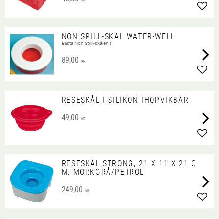
KR
Lägg 
NON SPILL-SKÅL WATER-WELL
Bästa Non Spill-skålen!!
89,00
KR
Lägg 
RESESKÅL I SILIKON IHOPVIKBAR
49,00
KR
Lägg 
RESESKÅL STRONG, 21 X 11 X 21 C
M, MÖRKGRÅ/PETROL
249,00
KR
Lägg 