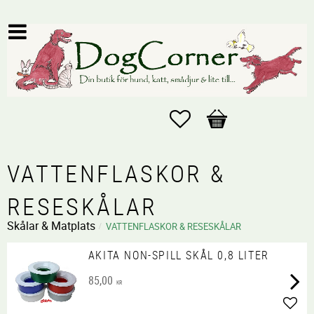
Favoriter
Kundvagn
VATTENFLASKOR &
RESESKÅLAR
Skålar & Matplats
VATTENFLASKOR & RESESKÅLAR
AKITA NON-SPILL SKÅL 0,8 LITER
85,00
KR
Lägg 