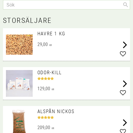
STORSÄLJARE
HAVRE 1 KG
29,00
KR
Lägg 
ODOR-KILL
129,00
KR
Lägg 
ALSPÅN NICKOS
209,00
KR