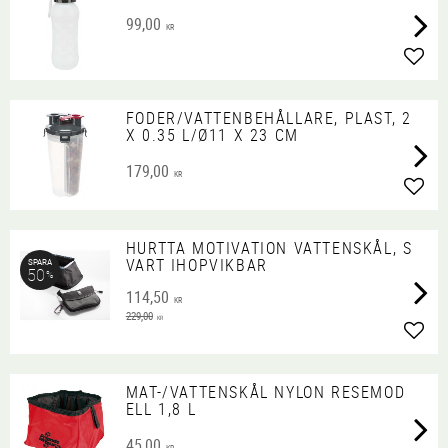
99,00
KR
Lägg 
FODER/VATTENBEHÅLLARE, PLAST, 2
X 0.35 L/Ø11 X 23 CM
179,00
KR
Lägg 
HURTTA MOTIVATION VATTENSKÅL, S
VART IHOPVIKBAR
SPARA
50
%
114,50
KR
229,00
KR
Lägg 
MAT-/VATTENSKÅL NYLON RESEMOD
ELL 1,8 L
45,00