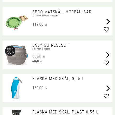
BECO MATSKÅL IHOPFÄLLBAR
2 storlekar och 3 färger!
119,00
KR
Lägg 
EASY GO RESESET
För mat & vatten!
SPARA
50
%
99,50
KR
199,00
KR
Lägg 
FLASKA MED SKÅL, 0,55 L
169,00
KR
Lägg 
FLASKA MED SKÅL, PLAST 0.55 L