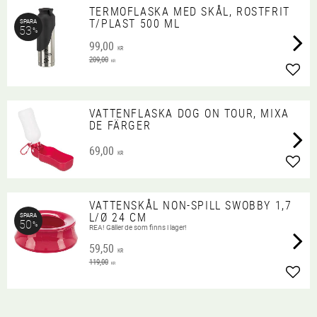
TERMOFLASKA MED SKÅL, ROSTFRIT
T/PLAST 500 ML
SPARA
53
%
99,00
KR
209,00
KR
Lägg 
VATTENFLASKA DOG ON TOUR, MIXA
DE FÄRGER
69,00
KR
Lägg 
VATTENSKÅL NON-SPILL SWOBBY 1,7
L/Ø 24 CM
SPARA
50
%
REA! Gäller de som finns i lager!
59,50
KR
119,00
KR
Lägg 