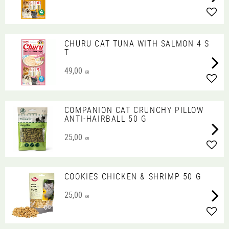
Lägg 
CHURU CAT TUNA WITH SALMON 4 S
T
49,00
KR
Lägg 
COMPANION CAT CRUNCHY PILLOW
ANTI-HAIRBALL 50 G
25,00
KR
Lägg 
COOKIES CHICKEN & SHRIMP 50 G
25,00
KR
Lägg 