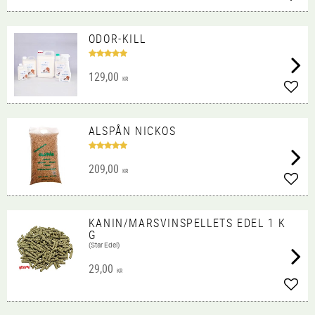
Lägg 
ODOR-KILL
129,00
KR
Lägg 
ALSPÅN NICKOS
209,00
KR
Lägg 
KANIN/MARSVINSPELLETS EDEL 1 K
G
(Star Edel)
29,00
KR
Lägg 