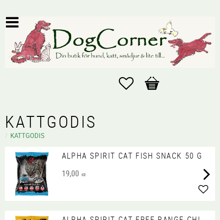
Favoriter
Kundvagn
KATTGODIS
KATTGODIS
ALPHA SPIRIT CAT FISH SNACK 50 G
19,00
KR
Lägg 
ALPHA SPIRIT CAT FREE RANGE CHI