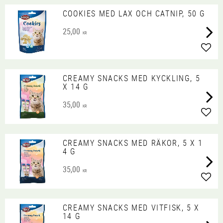
COOKIES MED LAX OCH CATNIP, 50 G
25,00
KR
Lägg 
CREAMY SNACKS MED KYCKLING, 5
X 14 G
35,00
KR
Lägg 
CREAMY SNACKS MED RÄKOR, 5 X 1
4 G
35,00
KR
Lägg 
CREAMY SNACKS MED VITFISK, 5 X
14 G