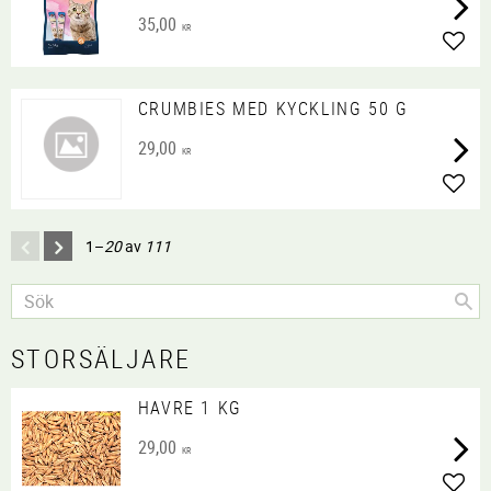
35,00
KR
Lägg 
CRUMBIES MED KYCKLING 50 G
29,00
KR
Lägg 
1–
20
av
111
STORSÄLJARE
HAVRE 1 KG
29,00
KR