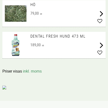
HÖ
79,00
KR
Lägg 
DENTAL FRESH HUND 473 ML
189,00
KR
Lägg 
Priser visas
inkl. moms