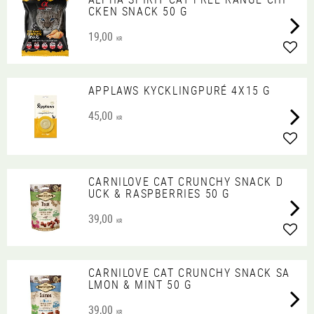
CKEN SNACK 50 G
19,00
KR
Lägg 
APPLAWS KYCKLINGPURÉ 4X15 G
45,00
KR
Lägg 
CARNILOVE CAT CRUNCHY SNACK D
UCK & RASPBERRIES 50 G
39,00
KR
Lägg 
CARNILOVE CAT CRUNCHY SNACK SA
LMON & MINT 50 G
39,00
KR