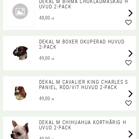
DEKAL M BIRMA CHOKLADMASKAD H
UVUD 2-PACK
48,00
KR
Lägg 
DEKAL M BOXER OKUPERAD HUVUD
2-PACK
49,00
KR
Lägg 
DEKAL M CAVALIER KING CHARLES S
PANIEL, RÖD/VIT HUVUD 2-PACK
49,00
KR
Lägg 
DEKAL M CHIHUAHUA KORTHÅRIG H
UVUD 2-PACK
49,00