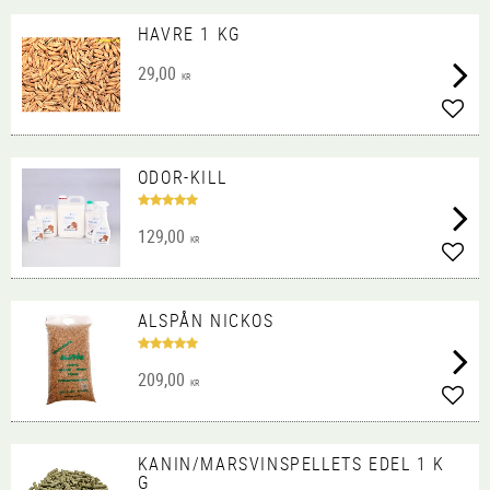
HAVRE 1 KG
29,00
KR
Lägg 
ODOR-KILL
129,00
KR
Lägg 
ALSPÅN NICKOS
209,00
KR
Lägg 
KANIN/MARSVINSPELLETS EDEL 1 K
G