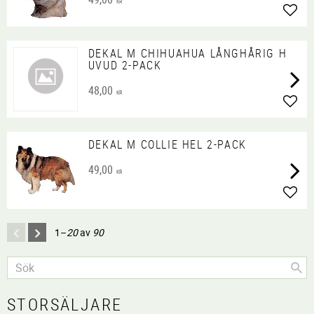
KR
Lägg 
DEKAL M CHIHUAHUA LÅNGHÅRIG H
UVUD 2-PACK
48,00
KR
Lägg 
DEKAL M COLLIE HEL 2-PACK
49,00
KR
Lägg 
1–
20
av
90
STORSÄLJARE