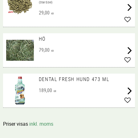
(Star Edel)
29,00
KR
Lägg 
HÖ
79,00
KR
Lägg 
DENTAL FRESH HUND 473 ML
189,00
KR
Lägg 
Priser visas
inkl. moms