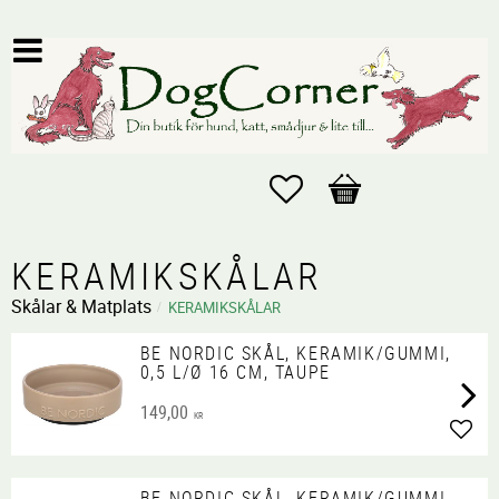
Favoriter
Kundvagn
KERAMIKSKÅLAR
Skålar & Matplats
KERAMIKSKÅLAR
BE NORDIC SKÅL, KERAMIK/GUMMI,
0,5 L/Ø 16 CM, TAUPE
149,00
KR
Lägg 
BE NORDIC SKÅL, KERAMIK/GUMMI,