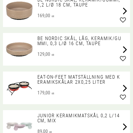
1,2 L/Ø 18 CM, TAUPE
169,00
KR
Lägg 
BE NORDIC SKÅL, LÅG, KERAMIK/GU
MMI, 0,3 L/Ø 16 CM, TAUPE
129,00
KR
Lägg 
EAT-ON-FEET MATSTÄLLNING MED K
ERAMIKSKÅLAR 2X0,25 LITER
179,00
KR
Lägg 
JUNIOR KERAMIKMATSKÅL 0,2 L/14
CM, MIX
89,00
KR