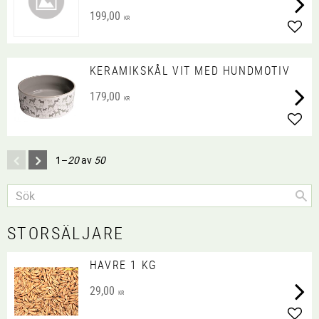
199,00
KR
Lägg 
KERAMIKSKÅL VIT MED HUNDMOTIV
179,00
KR
Lägg 
1–
20
av
50
STORSÄLJARE
HAVRE 1 KG
29,00
KR