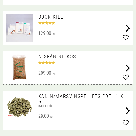
Lägg 
ODOR-KILL
129,00
KR
Lägg 
ALSPÅN NICKOS
209,00
KR
Lägg 
KANIN/MARSVINSPELLETS EDEL 1 K
G
(Star Edel)
29,00
KR
Lägg 