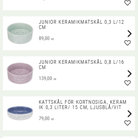
Lägg 
JUNIOR KERAMIKMATSKÅL 0,3 L/12
CM
89,00
KR
Lägg 
JUNIOR KERAMIKMATSKÅL 0,8 L/16
CM
139,00
KR
Lägg 
KATTSKÅL FÖR KORTNOSIGA, KERAM
IK 0,3 LITER/ 15 CM, LJUSBLÅ/VIT
79,00
KR
Lägg 