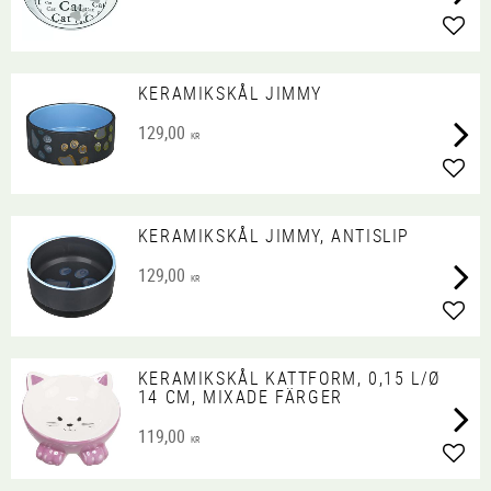
Lägg 
KERAMIKSKÅL JIMMY
129,00
KR
Lägg 
KERAMIKSKÅL JIMMY, ANTISLIP
129,00
KR
Lägg 
KERAMIKSKÅL KATTFORM, 0,15 L/Ø
14 CM, MIXADE FÄRGER
119,00
KR
Lägg 