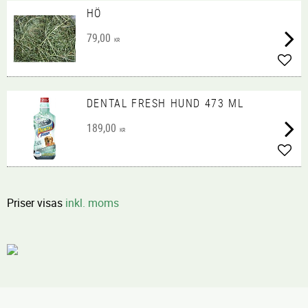
HÖ
79,00
KR
Lägg 
DENTAL FRESH HUND 473 ML
189,00
KR
Lägg 
Priser visas
inkl. moms