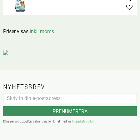
Lägg 
Priser visas
inkl. moms
NYHETSBREV
PRENUMERERA
Dina personuppgifter behandlas i enlighet med vår
integritetspolicy
.