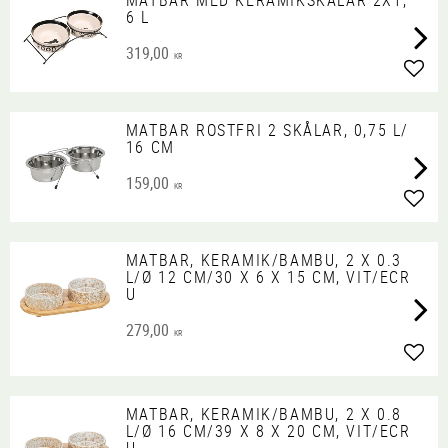
MATBAR MED KERAMIKSKÅLAR 2X1,
6 L
319,00
KR
Lägg 
MATBAR ROSTFRI 2 SKÅLAR, 0,75 L/
16 CM
159,00
KR
Lägg 
MATBAR, KERAMIK/BAMBU, 2 X 0.3
L/Ø 12 CM/30 X 6 X 15 CM, VIT/ECR
U
279,00
KR
Lägg 
MATBAR, KERAMIK/BAMBU, 2 X 0.8
L/Ø 16 CM/39 X 8 X 20 CM, VIT/ECR