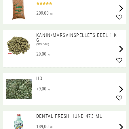
209,00
KR
Lägg 
KANIN/MARSVINSPELLETS EDEL 1 K
G
(Star Edel)
29,00
KR
Lägg 
HÖ
79,00
KR
Lägg 
DENTAL FRESH HUND 473 ML
189,00
KR