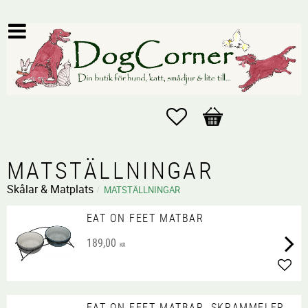
Favoriter
Kundvagn
MATSTÄLLNINGAR
Skålar & Matplats
MATSTÄLLNINGAR
EAT ON FEET MATBAR
189,00
KR
Lägg 
EAT ON FEET MATBAR, SKRAMMELFR