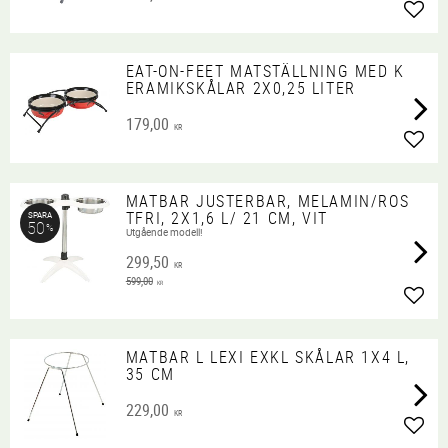
Lägg 
EAT-ON-FEET MATSTÄLLNING MED K
ERAMIKSKÅLAR 2X0,25 LITER
179,00
KR
Lägg 
MATBAR JUSTERBAR, MELAMIN/ROS
TFRI, 2X1,6 L/ 21 CM, VIT
SPARA
50
%
Utgående modell!
299,50
KR
599,00
KR
Lägg 
MATBAR L LEXI EXKL SKÅLAR 1X4 L,
35 CM
229,00
KR
Lägg 