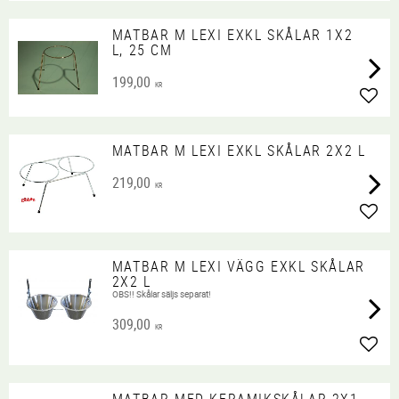
MATBAR M LEXI EXKL SKÅLAR 1X2
L, 25 CM
199,00
KR
Lägg 
MATBAR M LEXI EXKL SKÅLAR 2X2 L
219,00
KR
Lägg 
MATBAR M LEXI VÄGG EXKL SKÅLAR
2X2 L
​OBS!! Skålar säljs separat!
309,00
KR
Lägg 