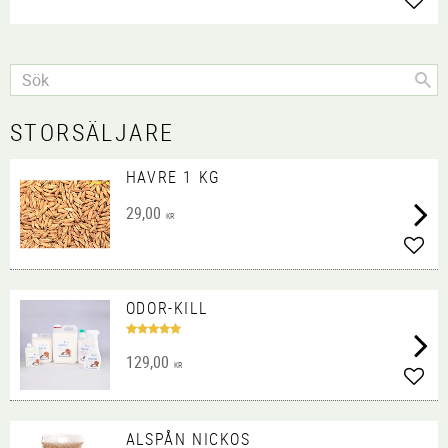
Lägg 
STORSÄLJARE
HAVRE 1 KG
29,00
KR
Lägg 
ODOR-KILL
129,00
KR
Lägg 
ALSPÅN NICKOS