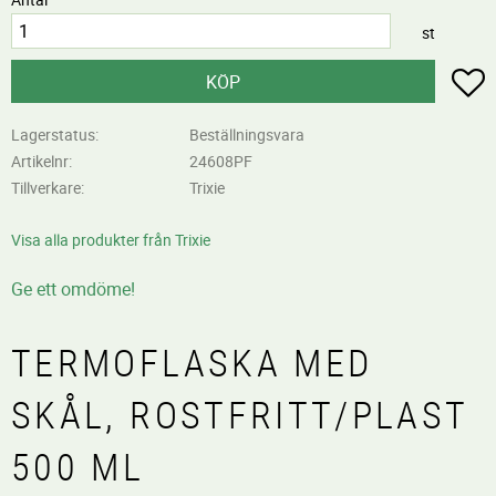
st
L
KÖP
Lagerstatus
Beställningsvara
Artikelnr
24608PF
Tillverkare
Trixie
Visa alla produkter från Trixie
Ge ett omdöme!
TERMOFLASKA MED
SKÅL, ROSTFRITT/PLAST
500 ML