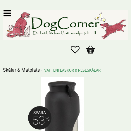
Favoriter
Kundvagn
Skålar & Matplats
VATTENFLASKOR & RESESKÅLAR
SPARA
53
%