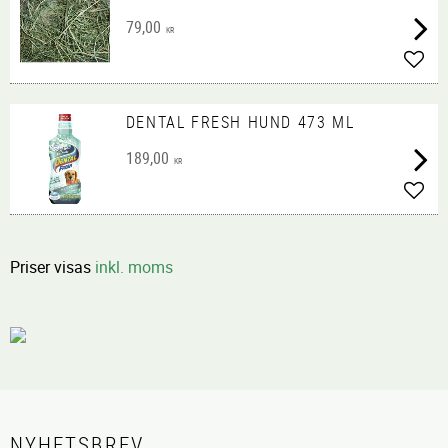
79,00
KR
Lägg 
DENTAL FRESH HUND 473 ML
189,00
KR
Lägg 
Priser visas
inkl. moms
NYHETSBREV