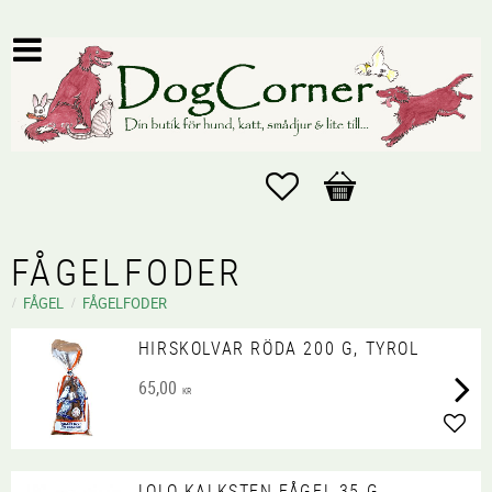
Favoriter
Kundvagn
FÅGELFODER
FÅGEL
FÅGELFODER
HIRSKOLVAR RÖDA 200 G, TYROL
65,00
KR
Lägg 
LOLO KALKSTEN FÅGEL 35 G