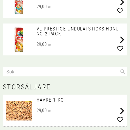
29,00
KR
Lägg 
VL PRESTIGE UNDULATSTICKS HONU
NG 2-PACK
29,00
KR
Lägg 
STORSÄLJARE
HAVRE 1 KG
29,00
KR
Lägg 