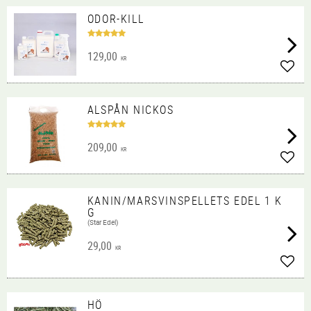
ODOR-KILL
129,00
KR
Lägg 
ALSPÅN NICKOS
209,00
KR
Lägg 
KANIN/MARSVINSPELLETS EDEL 1 K
G
(Star Edel)
29,00
KR
Lägg 
HÖ