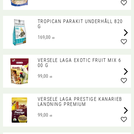
Lägg 
TROPICAN PARAKIT UNDERHÅLL 820
G
169,00
KR
Lägg 
VERSELE LAGA EXOTIC FRUIT MIX 6
00 G
99,00
KR
Lägg 
VERSELE LAGA PRESTIGE KANARIEB
LANDNING PREMIUM
99,00
KR
Lägg 