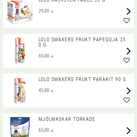
29,00
KR
Lägg 
LOLO SMAKERS FRUKT PAPEGOJA 25
0 G
65,00
KR
Lägg 
LOLO SMAKERS FRUKT PARAKIT 90 G
45,00
KR
Lägg 
MJÖLMASKAR TORKADE
65,00
KR