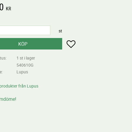
0
KR
st
Lägg till i favoriter
KÖP
tus
1 st i lager
540610G
re
Lupus
 produkter från Lupus
omdöme!