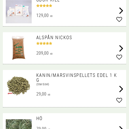
129,00
KR
Lägg 
ALSPÅN NICKOS
209,00
KR
Lägg 
KANIN/MARSVINSPELLETS EDEL 1 K
G
(Star Edel)
29,00
KR
Lägg 
HÖ
79,00