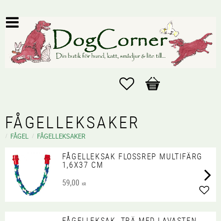
Favoriter
Kundvagn
FÅGELLEKSAKER
FÅGEL
FÅGELLEKSAKER
FÅGELLEKSAK FLOSSREP MULTIFÄRG
1,6X37 CM
59,00
KR
Lägg 
FÅGELLEKSAK, TRÄ MED LAVASTEN,