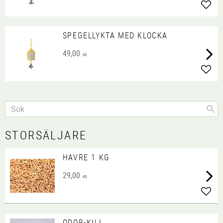
Lägg 
SPEGELLYKTA MED KLOCKA
49,00
KR
Lägg 
STORSÄLJARE
HAVRE 1 KG
29,00
KR
Lägg 
ODOR-KILL