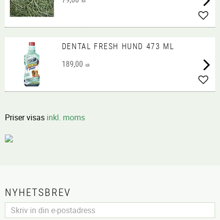
KR
Lägg 
DENTAL FRESH HUND 473 ML
189,00
KR
Lägg 
Priser visas
inkl. moms
NYHETSBREV