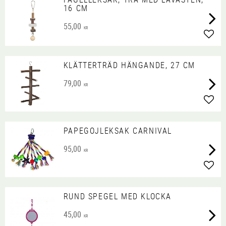
16 CM
55,00
KR
Lägg 
KLÄTTERTRÄD HÄNGANDE, 27 CM
79,00
KR
Lägg 
PAPEGOJLEKSAK CARNIVAL
95,00
KR
Lägg 
RUND SPEGEL MED KLOCKA
45,00
KR