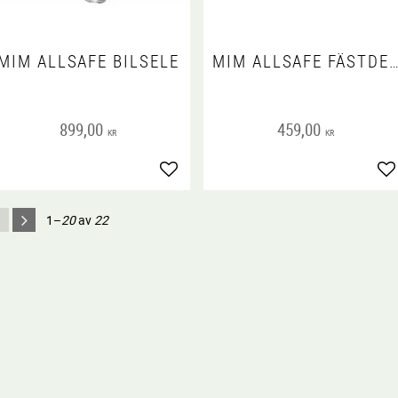
MIM ALLSAFE BILSELE
MIM ALLSAFE FÄSTDEL TILL BÄL
899,00
459,00
KR
KR
Lägg till i favoriter
Lä
 favoriter
1–
20
av
22