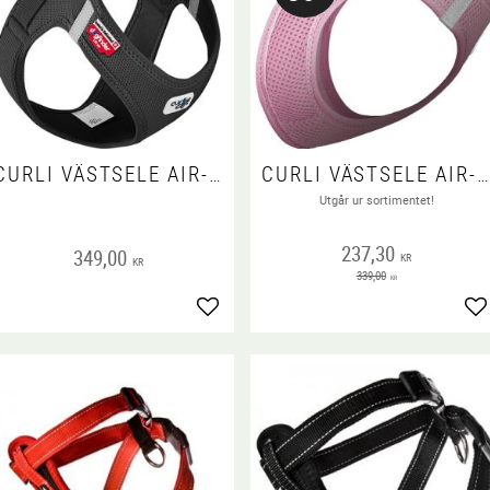
CURLI VÄSTSELE AIR-MESH CLASP SVART
CURLI VÄSTSELE AIR-MESH PINK
Utgår ur sortimentet!
237,30
349,00
KR
KR
339,00
KR
Lägg till i favoriter
Lä
 favoriter