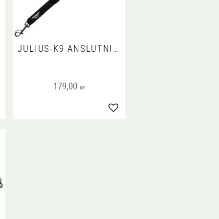
JULIUS-K9 ANSLUTNING FÖR SÄKERHETSBÄLTE, HUND MAX 10 KG
179,00
KR
gg till i favoriter
Lägg till i favoriter