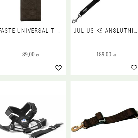
FÄSTE UNIVERSAL T BILSELE 27 CM/45 MM
JULIUS-K9 ANSLUTNING FÖR SÄKERHETSBÄLTE, HUND 10-25 KG
89,00
189,00
KR
KR
Lägg till i favoriter
Lä
 favoriter