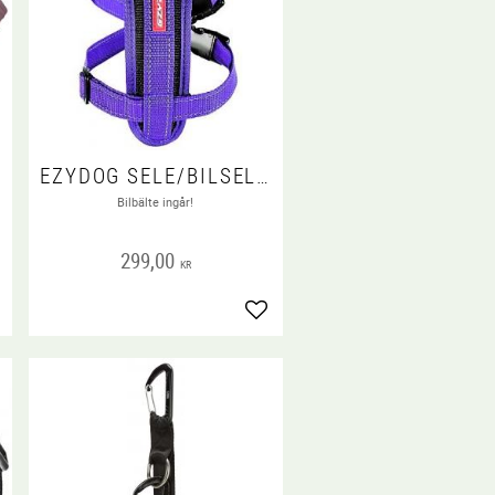
EZYDOG SELE/BILSELE LILA
Bilbälte ingår!
299,00
KR
gg till i favoriter
Lägg till i favoriter