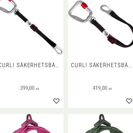
CURLI SÄKERHETSBÄLTE T BIL 30 CM V2S
CURLI SÄKERHETSBÄLTE T BIL 60 CM V2L
399,00
419,00
KR
KR
Lägg till i favoriter
Lä