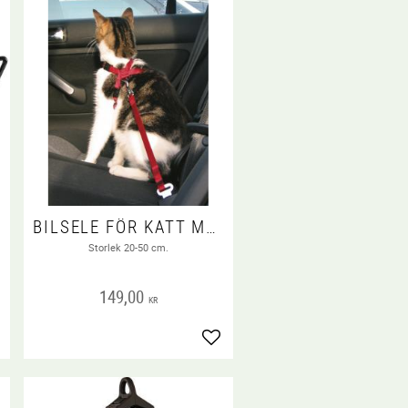
BILSELE FÖR KATT MED FÄSTE
Storlek 20-50 cm.
149,00
KR
gg till i favoriter
Lägg till i favoriter