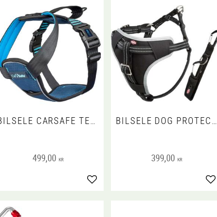
BILSELE CARSAFE TESTED
BILSELE DOG PROTECT, SVART (NY KARBIN)
499,00
399,00
KR
KR
Lägg till i favoriter
Lä