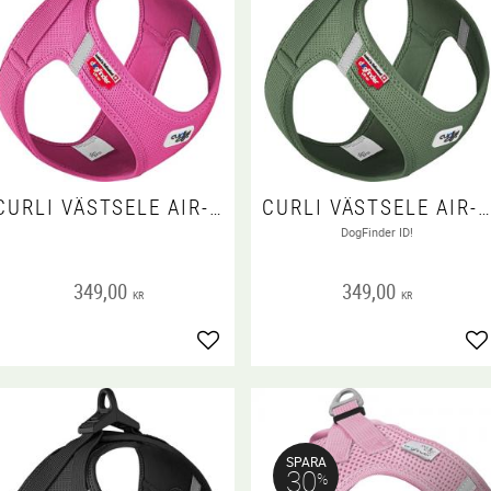
CURLI VÄSTSELE AIR-MESH CLASP FUCHSIA
CURLI VÄSTSELE AIR-MESH CLASP MOSSGRÖN
DogFinder ID!
349,00
349,00
KR
KR
Lägg till i favoriter
Lä
SPARA
30
%