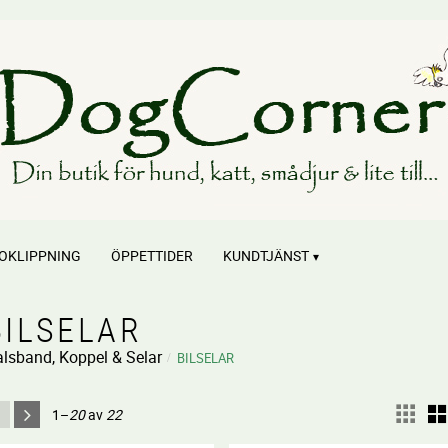
OKLIPPNING
ÖPPETTIDER
KUNDTJÄNST
BILSELAR
lsband, Koppel & Selar
BILSELAR
1–
20
av
22