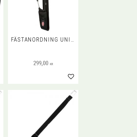
FÄSTANORDNING UNIVERSAL T BILSELE, 12KN KARBIN, 30 CM/38 MM, SVART
299,00
KR
gg till i favoriter
Lägg till i favoriter