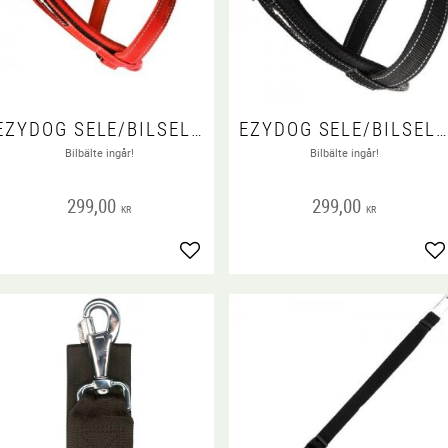
EZYDOG SELE/BILSELE RÖD
EZYDOG SELE/BILSELE SVART
Bilbälte ingår!
Bilbälte ingår!
299,00
299,00
KR
KR
Lägg till i favoriter
Lä
 favoriter