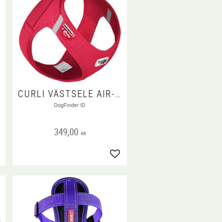
CURLI VÄSTSELE AIR-MESH CLASP RÖD
DogFinder ID
349,00
KR
gg till i favoriter
Lägg till i favoriter