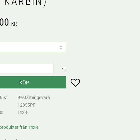
 KARBIN)
,00
KR
st
Lägg till i favoriter
KÖP
tus
Beställningsvara
12855PF
re
Trixie
 produkter från Trixie