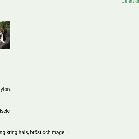
Ge ett 
nylon.
sele
ng kring hals, bröst och mage.