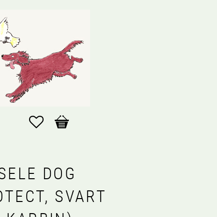
Favoriter
Kundvagn
LSELE DOG
OTECT, SVART