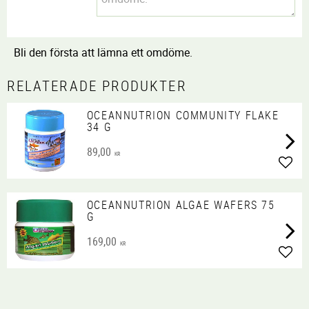
Bli den första att lämna ett omdöme.
RELATERADE PRODUKTER
OCEANNUTRION COMMUNITY FLAKE
34 G
89,00
KR
Lägg 
OCEANNUTRION ALGAE WAFERS 75
G
169,00
KR
Lägg 