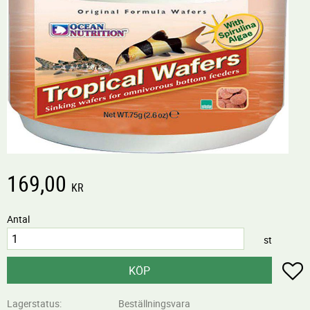
169,00
KR
Antal
st
L
KÖP
Lagerstatus
Beställningsvara