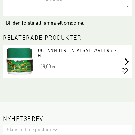
Bli den första att lämna ett omdöme.
RELATERADE PRODUKTER
OCEANNUTRION ALGAE WAFERS 75
G
169,00
KR
Lägg 
NYHETSBREV