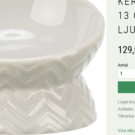
KER
13 
LJ
129
Antal
Lagersta
Artikelnr
Tillverka
Visa alla