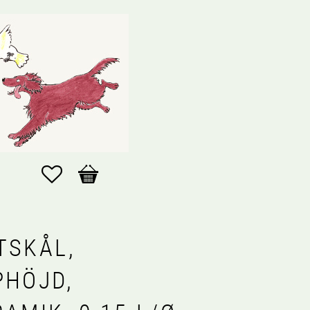
Favoriter
Kundvagn
TSKÅL,
PHÖJD,