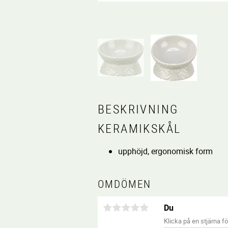
BESKRIVNING
KERAMIKSKÅL
upphöjd, ergonomisk form
OMDÖMEN
Du
Klicka på en stjärna för