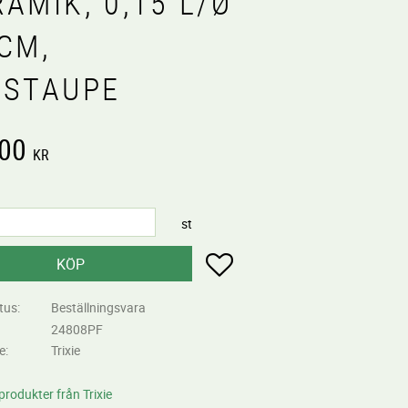
AMIK, 0,15 L/Ø
CM,
USTAUPE
,00
KR
st
Lägg till i favoriter
KÖP
tus
Beställningsvara
24808PF
re
Trixie
 produkter från Trixie