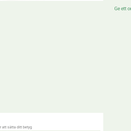
Ge ett 
 att sätta ditt betyg