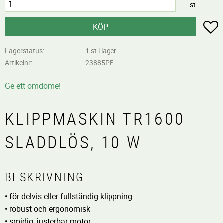
st
L
KÖP
Lagerstatus
1 st i lager
Artikelnr
23885PF
Ge ett omdöme!
KLIPPMASKIN TR1600
SLADDLÖS, 10 W
BESKRIVNING
• för delvis eller fullständig klippning
• robust och ergonomisk
• smidig, justerbar motor