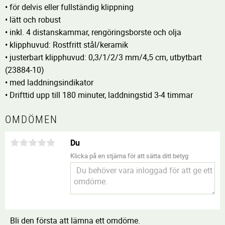
• för delvis eller fullständig klippning
• lätt och robust
• inkl. 4 distanskammar, rengöringsborste och olja
• klipphuvud: Rostfritt stål/keramik
• justerbart klipphuvud: 0,3/1/2/3 mm/4,5 cm, utbytbart
(23884-10)
• med laddningsindikator
• Drifttid upp till 180 minuter, laddningstid 3-4 timmar
OMDÖMEN
Du
Klicka på en stjärna för att sätta ditt betyg
Bli den första att lämna ett omdöme.