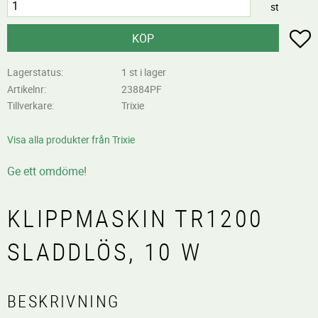
st
L
KÖP
Lagerstatus
1 st i lager
Artikelnr
23884PF
Tillverkare
Trixie
Visa alla produkter från Trixie
Ge ett omdöme!
KLIPPMASKIN TR1200
SLADDLÖS, 10 W
BESKRIVNING