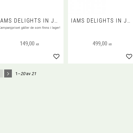
IAMS DELIGHTS IN JELLY MULTIPACK LAND & SEA 12X85 G
IAMS DELIGHTS IN JELLY MULTIPACK LAND & SEA 48X85 G
 favoriter
Kampanjpriset gäller de som finns i lager!
149,00
499,00
KR
KR
Lägg till i favoriter
Lä
1–
20
av
21