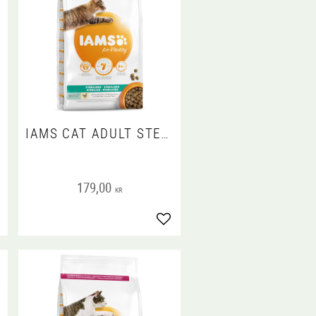
IAMS CAT ADULT STERILISED
179,00
KR
gg till i favoriter
Lägg till i favoriter