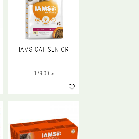
IAMS CAT SENIOR
!
179,00
KR
gg till i favoriter
Lägg till i favoriter