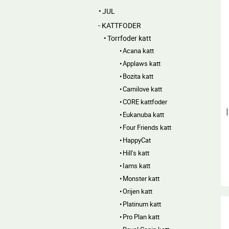
JUL
KATTFODER
Torrfoder katt
Acana katt
Applaws katt
Bozita katt
Carnilove katt
CORE kattfoder
Eukanuba katt
Four Friends katt
HappyCat
Hill's katt
Iams katt
Monster katt
Orijen katt
Platinum katt
Pro Plan katt