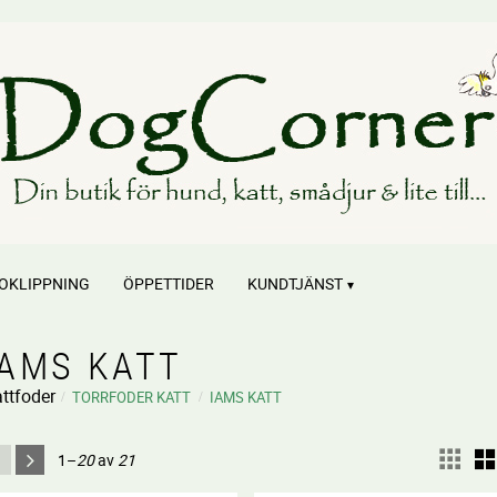
OKLIPPNING
ÖPPETTIDER
KUNDTJÄNST
IAMS KATT
ttfoder
TORRFODER KATT
IAMS KATT
1–
20
av
21