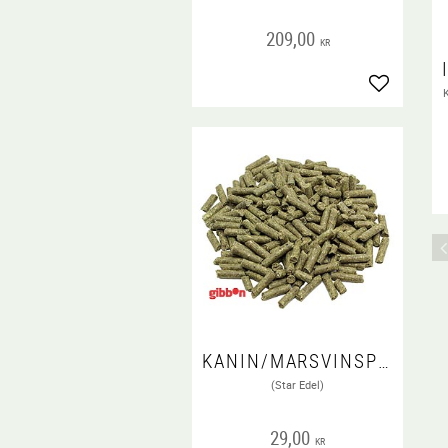
209,00
KR
Lägg till i
KANIN/MARSVINSPELLETS EDEL 1 KG
(Star Edel)
29,00
KR