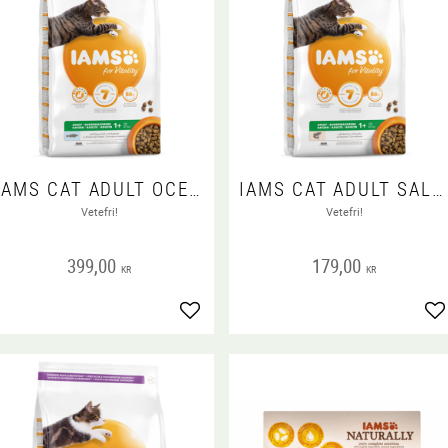
IAMS CAT ADULT OCEAN FISH
IAMS CAT ADULT SALMON
Vetefri!
Vetefri!
399,00
179,00
KR
KR
Lägg till i favoriter
Lä