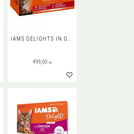
IAMS DELIGHTS IN GRAVY MULTIPACK LAND & SEA 48X85 G
!
499,00
KR
gg till i favoriter
Lägg till i favoriter