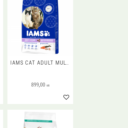
B
IAMS CAT ADULT MULTICAT 15 KG
899,00
KR
gg till i favoriter
Lägg till i favoriter