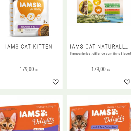
IAMS CAT KITTEN
IAMS CAT NATURALLY LAND & SEA 12X85 G
Kampanjpriset gäller de som finns i lager
179,00
179,00
KR
KR
Lägg till i favoriter
Lä