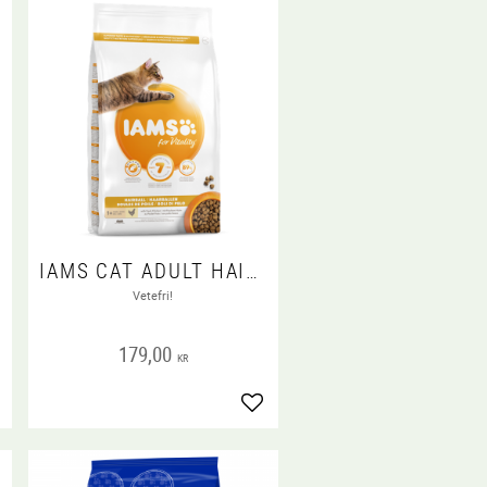
IAMS CAT ADULT HAIRBALL
Vetefri!
179,00
KR
gg till i favoriter
Lägg till i favoriter