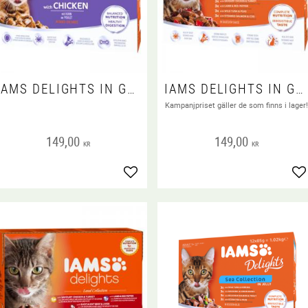
IAMS DELIGHTS IN GRAVY MULTIPACK KITTEN 12X85 G
IAMS DELIGHTS IN GRAVY MULTIPACK LAND & SEA 12X85 G
Kampanjpriset gäller de som finns i lager
 favoriter
149,00
149,00
KR
KR
Lägg till i favoriter
Lä