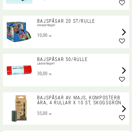
Lägg 
BAJSPÅSAR 20 ST/RULLE
Mixade färger!
10,00
KR
Lägg 
BAJSPÅSAR 50/RULLE
Läckra färger!!
30,00
KR
Lägg 
BAJSPÅSAR AV MAJS, KOMPOSTERB
ARA, 4 RULLAR X 10 ST, SKOGSGRÖN
55,00
KR
Lägg 