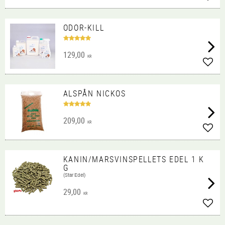
Lägg 
ODOR-KILL
129,00
KR
Lägg 
ALSPÅN NICKOS
209,00
KR
Lägg 
KANIN/MARSVINSPELLETS EDEL 1 K
G
(Star Edel)
29,00
KR
Lägg 