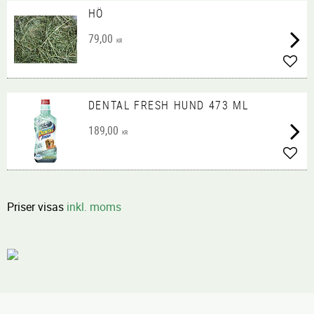
HÖ
79,00
KR
Lägg 
DENTAL FRESH HUND 473 ML
189,00
KR
Lägg 
Priser visas
inkl. moms