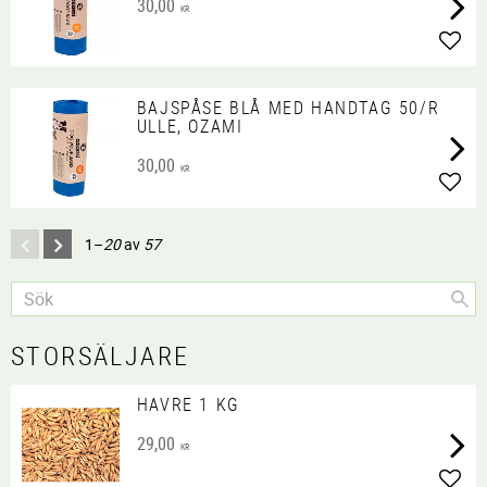
30,00
KR
Lägg 
BAJSPÅSE BLÅ MED HANDTAG 50/R
ULLE, OZAMI
30,00
KR
Lägg 
1–
20
av
57
STORSÄLJARE
HAVRE 1 KG
29,00
KR