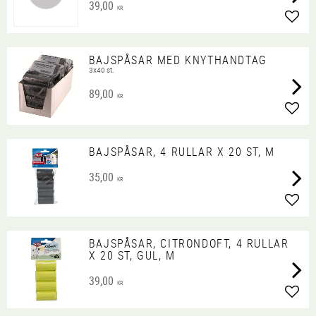
39,00
KR
Lägg 
BAJSPÅSAR MED KNYTHANDTAG
3x40 st.
89,00
KR
Lägg 
BAJSPÅSAR, 4 RULLAR X 20 ST, M
35,00
KR
Lägg 
BAJSPÅSAR, CITRONDOFT, 4 RULLAR
X 20 ST, GUL, M
39,00
KR
Lägg 