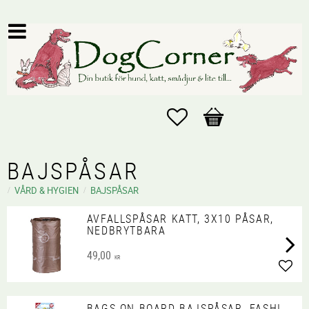
Favoriter
Kundvagn
BAJSPÅSAR
VÅRD & HYGIEN
BAJSPÅSAR
AVFALLSPÅSAR KATT, 3X10 PÅSAR,
NEDBRYTBARA
49,00
KR
Lägg 
BAGS ON BOARD BAJSPÅSAR, FASHI