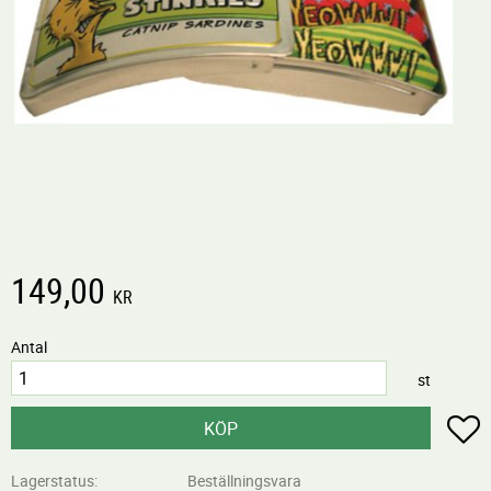
149,00
KR
Antal
st
L
KÖP
Lagerstatus
Beställningsvara