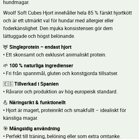
hundmagar.
Woolf Soft Cubes Hjort innehåller hela 85 % färskt hjortkött
och är ett utmärkt val för hundar med allergier eller
foderkänslighet. Den mjuka konsistensen gör dem
lättuggade och högst belönande.
🦌
Singleprotein – endast hjort
• Ett skonsamt och exklusivt animaliskt protein.
🌱
100 % naturliga ingredienser
• Fri från spannmål, gluten och konstgjorda tillsatser.
🇪🇸
Tillverkad i Spanien
• Råvaror och produktion av hög europeisk standard.
💪
Näringsrikt & funktionellt
• Hjort är magert, proteinrikt och smakfullt – idealiskt för
känsliga magar.
🎯
Mångsidig användning
• Perfekt till träning, belöning eller som extra omtanke.