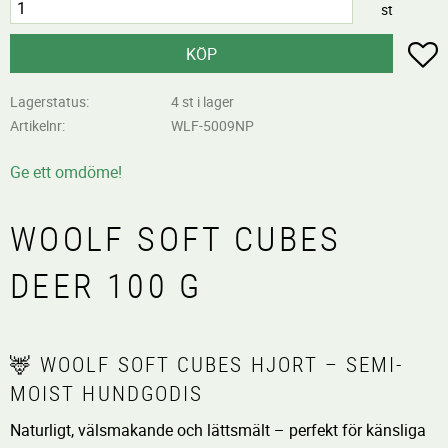
st
L
KÖP
Lagerstatus
4 st i lager
Artikelnr
WLF-5009NP
Ge ett omdöme!
WOOLF SOFT CUBES
DEER 100 G
🦌 WOOLF SOFT CUBES HJORT – SEMI-
MOIST HUNDGODIS
Naturligt, välsmakande och lättsmält – perfekt för känsliga