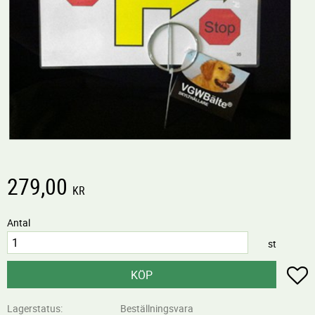
279,00
KR
Antal
st
L
KÖP
Lagerstatus
Beställningsvara