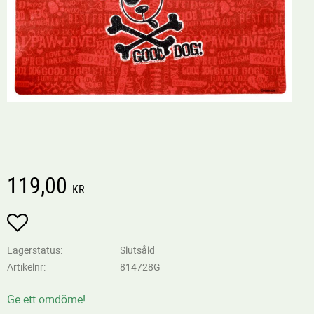
119,00
KR
Lägg till i favoriter
Lagerstatus
Slutsåld
Artikelnr
814728G
Ge ett omdöme!