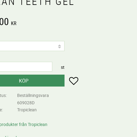
EAN TEETH GEL
,00
KR
st
Lägg till i favoriter
KÖP
tus
Beställningsvara
609028D
re
Tropiclean
 produkter från Tropiclean