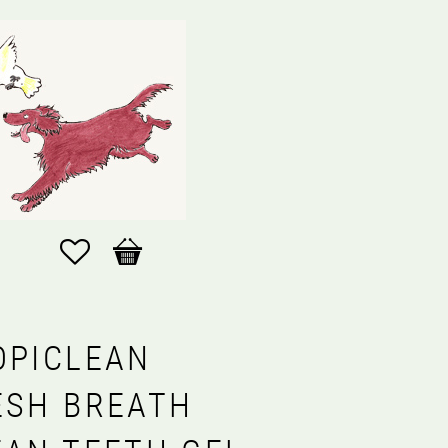
Favoriter
Kundvagn
OPICLEAN
ESH BREATH