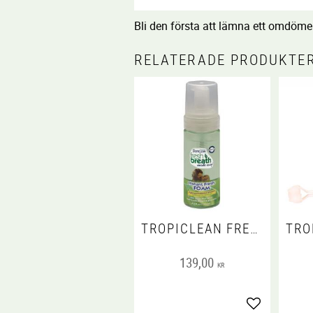
Bli den första att lämna ett omdöme
RELATERADE PRODUKTE
TROPICLEAN FRESH BREATH MINT FOAM 133 ML
139,00
KR
Lägg till i fa