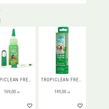
.
R
TROPICLEAN FRESH BREATH ORAL CARE KIT
TROPICLEAN FRESH BREATH ORAL CARE PUPPIES GEL 59 ML
169,00
149,00
KR
KR
voriter
Lägg till i favoriter
Lägg till i favorit