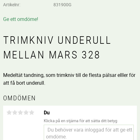
Artikelnr
831900G
Ge ett omdöme!
TRIMKNIV UNDERULL
MELLAN MARS 328
Medeltät tandning, som trimkniv till de flesta pälsar elller för
att få bort underull.
OMDÖMEN
Du
Klicka på en stjärna för att sätta ditt betyg