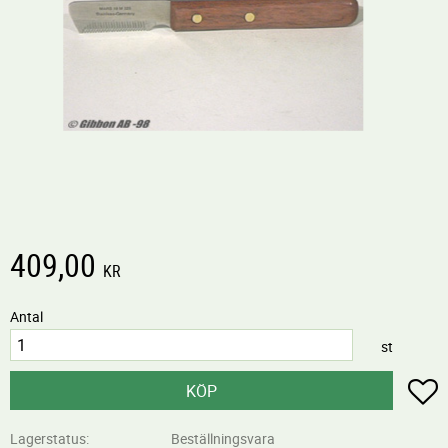
409,00
KR
Antal
st
L
KÖP
Lagerstatus
Beställningsvara