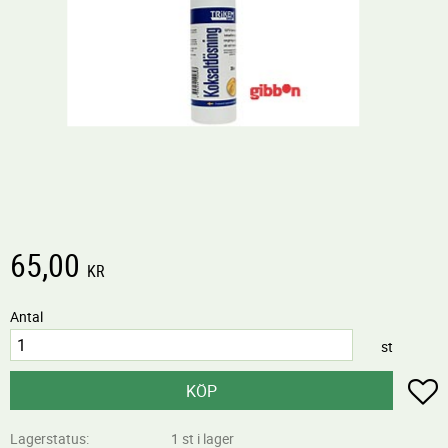
65,00
KR
Antal
st
L
KÖP
Lagerstatus
1 st i lager