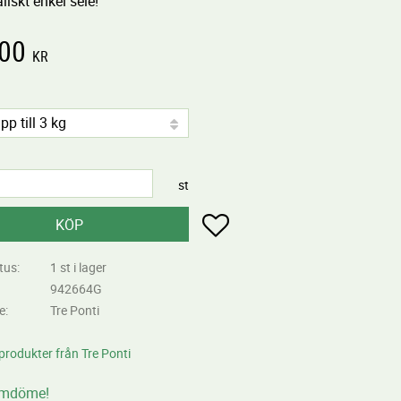
liskt enkel sele!
,00
KR
st
Lägg till i favoriter
KÖP
tus
1 st i lager
942664G
re
Tre Ponti
 produkter från Tre Ponti
omdöme!