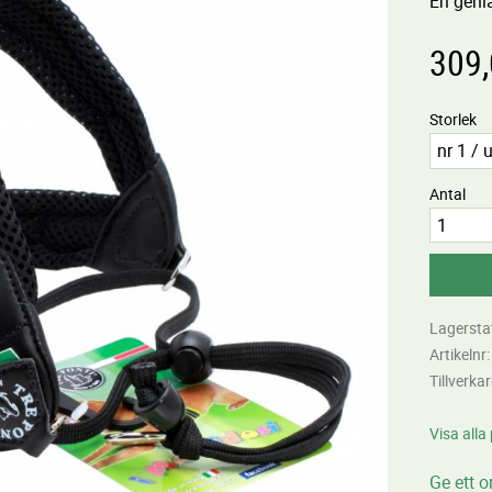
En genia
309
Storlek
Antal
Lagersta
Artikelnr
Tillverka
Visa alla
Ge ett 