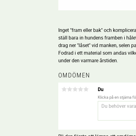
Inget "fram eller bak" och komplicer
ställ bara in hundens framben i hålet
drag ner "låset" vid manken, selen p
Fodrad i ett material som andas vilke
under den varmare årstiden.
OMDÖMEN
Du
Klicka på en stjärna för