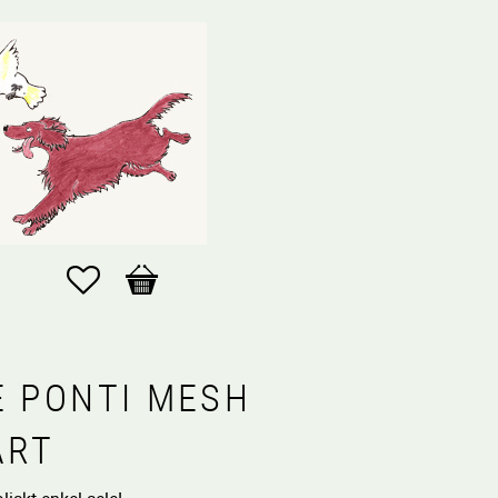
Favoriter
Kundvagn
E PONTI MESH
ART