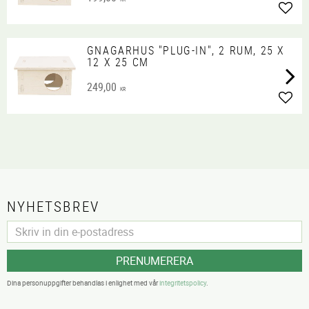
Lägg 
GNAGARHUS "PLUG-IN", 2 RUM, 25 X
12 X 25 CM
249,00
KR
Lägg 
NYHETSBREV
PRENUMERERA
Dina personuppgifter behandlas i enlighet med vår
integritetspolicy
.