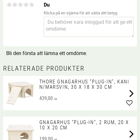
Du
Klicka på en stjärna för att sätta ditt betyg
Bli den första att lämna ett omdöme.
RELATERADE PRODUKTER
THORE GNAGARHUS "PLUG-IN", KANI
N/MARSVIN, 30 X 18 X 30 CM
439,00
KR
Lägg 
GNAGARHUS "PLUG-IN", 2 RUM, 20 X
10 X 20 CM
199,00
KR