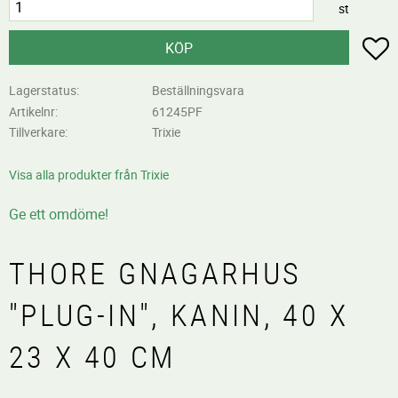
st
L
KÖP
Lagerstatus
Beställningsvara
Artikelnr
61245PF
Tillverkare
Trixie
Visa alla produkter från Trixie
Ge ett omdöme!
THORE GNAGARHUS
"PLUG-IN", KANIN, 40 X
23 X 40 CM