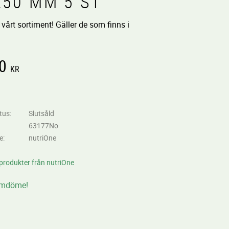
X50 MM 5 ST
 vårt sortiment! Gäller de som finns i
0
KR
 till i favoriter
tus
Slutsåld
63177No
re
nutriOne
 produkter från nutriOne
omdöme!