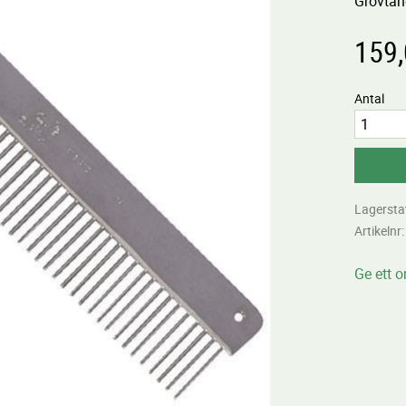
Grovtan
159
Antal
Lagersta
Artikelnr
Ge ett 