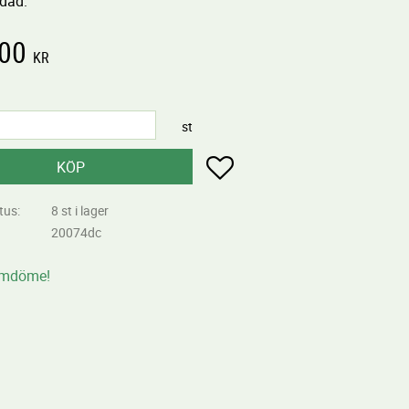
dad.
,00
KR
st
Lägg till i favoriter
KÖP
tus
8 st i lager
20074dc
omdöme!