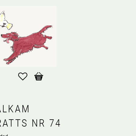
Favoriter
Kundvagn
ÅLKAM
RATTS NR 74