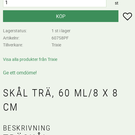
st
L
KÖP
Lagerstatus
1 st i lager
Artikelnr
60758PF
Tillverkare
Trixie
Visa alla produkter från Trixie
Ge ett omdöme!
SKÅL TRÄ, 60 ML/8 X 8
CM
BESKRIVNING