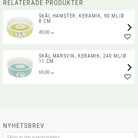
RELATERADE PRODUKTER
SKÅL HAMSTER, KERAMIK, 90 ML/Ø
8 CM
49,00
KR
Lägg 
SKÅL MARSVIN, KERAMIK, 240 ML/Ø
11 CM
69,00
KR
Lägg 
NYHETSBREV