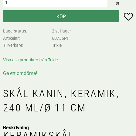
st
L
KÖP
Lagerstatus
2 st i lager
Artikelnr
60736PF
Tillverkare
Trixie
Visa alla produkter från Trixie
Ge ett omdöme!
SKÅL KANIN, KERAMIK,
240 ML/Ø 11 CM
Beskrivning
KERAMIKSKÅL