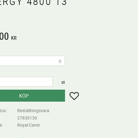
ERGY 4800 13
,00
KR
st
Lägg till i favoriter
KÖP
tus
Beställningsvara
27830130
re
Royal Canin