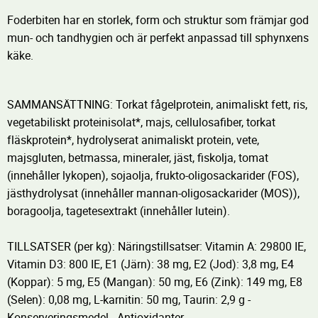
Foderbiten har en storlek, form och struktur som främjar god
mun- och tandhygien och är perfekt anpassad till sphynxens
käke.
SAMMANSÄTTNING: Torkat fågelprotein, animaliskt fett, ris,
vegetabiliskt proteinisolat*, majs, cellulosafiber, torkat
fläskprotein*, hydrolyserat animaliskt protein, vete,
majsgluten, betmassa, mineraler, jäst, fiskolja, tomat
(innehåller lykopen), sojaolja, frukto-oligosackarider (FOS),
jästhydrolysat (innehåller mannan-oligosackarider (MOS)),
boragoolja, tagetesextrakt (innehåller lutein).
TILLSATSER (per kg): Näringstillsatser: Vitamin A: 29800 IE,
Vitamin D3: 800 IE, E1 (Järn): 38 mg, E2 (Jod): 3,8 mg, E4
(Koppar): 5 mg, E5 (Mangan): 50 mg, E6 (Zink): 149 mg, E8
(Selen): 0,08 mg, L-karnitin: 50 mg, Taurin: 2,9 g -
Konserveringsmedel - Antioxidanter.