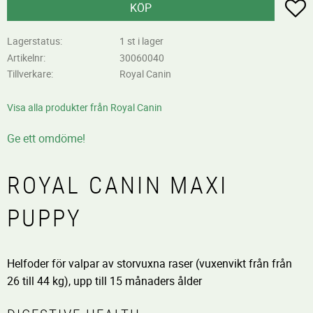
L
KÖP
Lagerstatus
1 st i lager
Artikelnr
30060040
Tillverkare
Royal Canin
Visa alla produkter från Royal Canin
Ge ett omdöme!
ROYAL CANIN MAXI
PUPPY
Helfoder för valpar av storvuxna raser (vuxenvikt från från
26 till 44 kg), upp till 15 månaders ålder