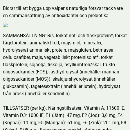
Bidrar till att bygga upp valpens naturliga försvar tack vare
en sammansättning av antioxidanter och prebiotika.
SAMMANSÄTTNING: Ris, torkat nöt- och fläskprotein*, torkat
fågelprotein, animaliskt fett, majsmjöl, mineraler,
hydrolyserat animaliskt protein, majsgluten, betmassa,
cellulosafiber, majs, vegetabiliskt proteinisolat*, torkat
fläskprotein, sojaolja, fiskolja, psylliumfrön/skal, frukto-
oligosackarider (FOS), jästhydrolysat (innehåller mannan-
oligosackarider (MOS)), skaldjurshydrolysat (innehåller
glukosamin), tagetesextrakt (innehåller lutein), hydrolysat
från brosk (innehåller kondroitin).
TILLSATSER (per kg): Näringstillsatser: Vitamin A: 11600 IE,
Vitamin D3: 1000 IE, E1 (Järn): 47 mg, E2 (Jod): 3,6 mg, E4
(Koppar): 11 mg, E5 (Mangan): 61 mg, E6 (Zink): 201 mg, E8
(Selen): 0,08 mg - Konserveringsmedel - Antioxidanter.