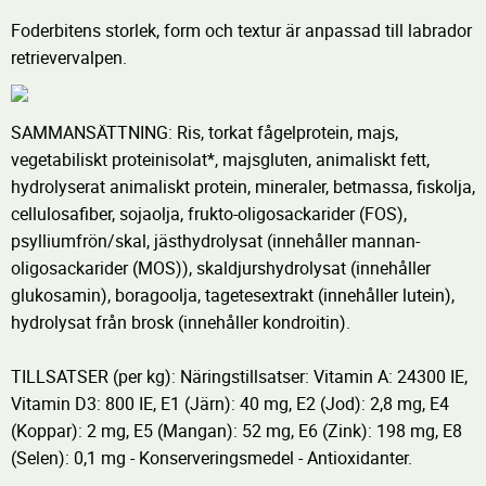
Foderbitens storlek, form och textur är anpassad till labrador
retrievervalpen.
SAMMANSÄTTNING: Ris, torkat fågelprotein, majs,
vegetabiliskt proteinisolat*, majsgluten, animaliskt fett,
hydrolyserat animaliskt protein, mineraler, betmassa, fiskolja,
cellulosafiber, sojaolja, frukto-oligosackarider (FOS),
psylliumfrön/skal, jästhydrolysat (innehåller mannan-
oligosackarider (MOS)), skaldjurshydrolysat (innehåller
glukosamin), boragoolja, tagetesextrakt (innehåller lutein),
hydrolysat från brosk (innehåller kondroitin).
TILLSATSER (per kg): Näringstillsatser: Vitamin A: 24300 IE,
Vitamin D3: 800 IE, E1 (Järn): 40 mg, E2 (Jod): 2,8 mg, E4
(Koppar): 2 mg, E5 (Mangan): 52 mg, E6 (Zink): 198 mg, E8
(Selen): 0,1 mg - Konserveringsmedel - Antioxidanter.