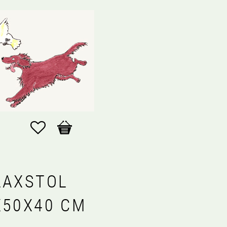
Favoriter
Kundvagn
LAXSTOL
X50X40 CM