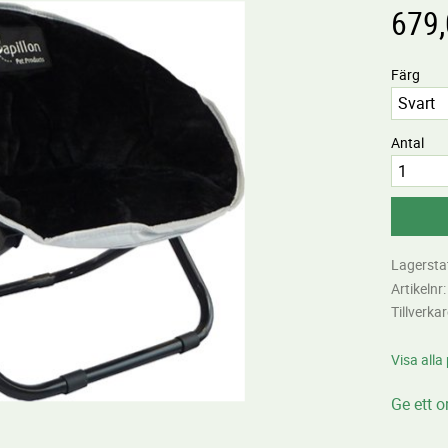
679
Färg
Antal
Lagersta
Artikelnr
Tillverka
Visa alla
Ge ett 