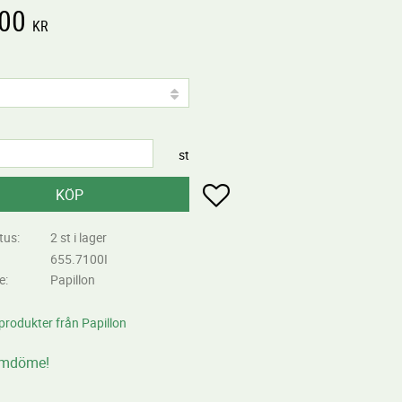
,00
KR
st
Lägg till i favoriter
KÖP
tus
2 st i lager
655.7100I
re
Papillon
 produkter från Papillon
omdöme!