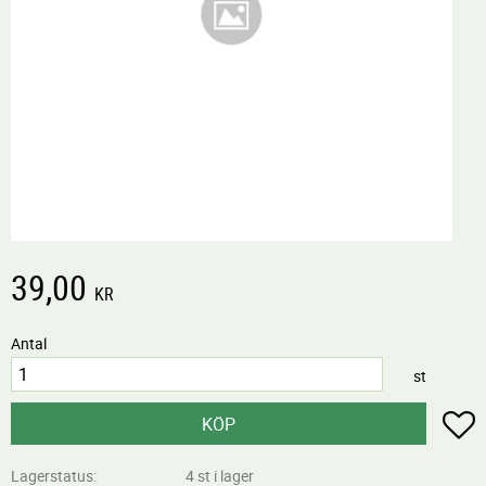
39,00
KR
Antal
st
L
KÖP
Lagerstatus
4 st i lager