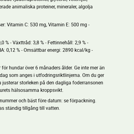
erade animaliska proteiner, mineraler, algolja
ser: Vitamin C: 530 mg, Vitamin E: 500 mg -
 - Växttråd: 3,8 % - Fettinnehåll: 2,9 % -
HA: 0,12 % - Omsättbar energi: 2890 kcal/kg -
ör hundar över 6 månaders ålder. Ge inte mer än
dag som anges i utfodringsriktlinjerna. Om du ger
 justerar storleken på den dagliga foderransonen
sdjurets hälsosamma kroppsvikt.
gsnummer och bäst före datum: se förpackning.
s ständig tillgång till vatten.