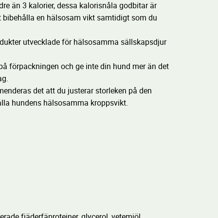
re än 3 kalorier, dessa kalorisnåla godbitar är
tt bibehålla en hälsosam vikt samtidigt som du
kter utvecklade för hälsosamma sällskapsdjur
rna på förpackningen och ge inte din hund mer än det
ag.
enderas det att du justerar storleken på den
hålla hundens hälsosamma kroppsvikt.
e fjäderfäproteiner, glycerol, vetemjöl,