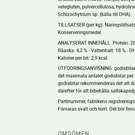
vetegluten, pulvercellulosa, hydrolys
Schizochytrium sp. (källa till DHA).
TILLSATSER (per kg): Näringstillsat
Konserveringsmedel.
ANALYSERAT INNEHÅLL: Protein: 20,0 %
Råaska: 4,2 % - Vattenhalt: 18 % - D
Kalorier per bit: 2,9 kcal.
UTFODRINGSANVISNING: godisbitar f
det maximala antalet godisbitar per 
godisbitar rekommenderas det att du
därefter för att bibehålla sällskap
Partinummer, fabrikens registrerin
Förvaras svalt och torrt. Det bör finna
OMDÖMEN