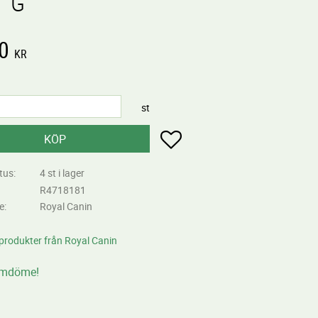
0 G
0
KR
st
Lägg till i favoriter
KÖP
tus
4 st i lager
R4718181
re
Royal Canin
 produkter från Royal Canin
omdöme!