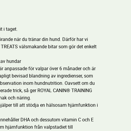
 i taget.
görande när du tränar din hund. Därför har vi
TREATS välsmakande bitar som gör det enkelt
 av hundar
anpassade för valpar över 6 månader och är
apligt bevisad blandning av ingredienser, som
observation inom hundnutrition. Oavsett om du
erade trick, så ger ROYAL CANIN® TRAINING
mak och näring.
älper till att stödja en hälsosam hjärnfunktion i
ehåller DHA och dessutom vitamin C och E
m hjärnfunktion från valpstadiet till