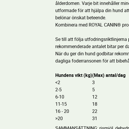
ålderdomen. Varje bit innehåller mind
utformade för att hjälpa din hund a
belönar önskat beteende.
Kombinera med ROYAL CANIN® produ
Se till att följa utfodringsriktlinje
rekommenderade antalet bitar per d
När du ger din hund godbitar rekomm
dagliga foderransonen för att bibe
Hundens vikt (kg)
(Max) antal/dag
<2
3
2-5
5
6-10
12
11-15
18
16 - 20
22
>20
31
SAMMANSÄTTNING: rismjöl, dehydrerad