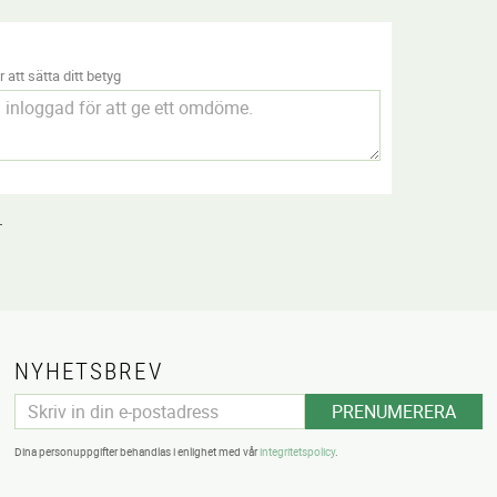
 att sätta ditt betyg
.
NYHETSBREV
PRENUMERERA
Dina personuppgifter behandlas i enlighet med vår
integritetspolicy
.