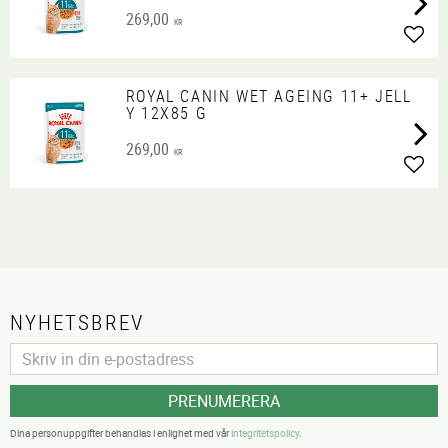
269,00
KR
Lägg 
ROYAL CANIN WET AGEING 11+ JELL
Y 12X85 G
269,00
KR
Lägg 
NYHETSBREV
PRENUMERERA
Dina personuppgifter behandlas i enlighet med vår
integritetspolicy
.