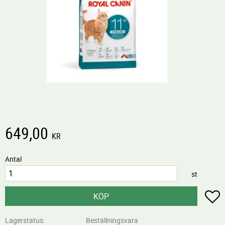
649,00
KR
Antal
st
L
KÖP
Lagerstatus
Beställningsvara