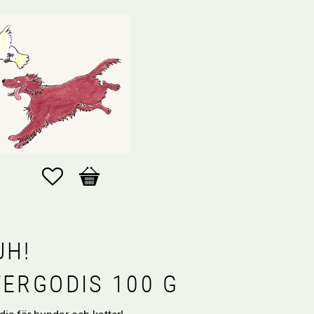
Favoriter
Kundvagn
UH!
VERGODIS 100 G