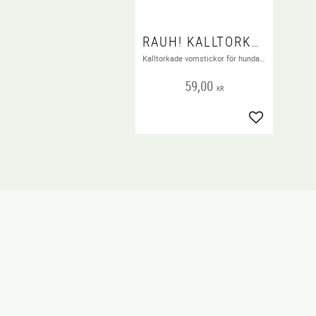
RAUH! KALLTORKADE VOMSTICKOR 100 G
Kalltorkade vomstickor för hundar och katter!
59,00
KR
Lägg till i fa