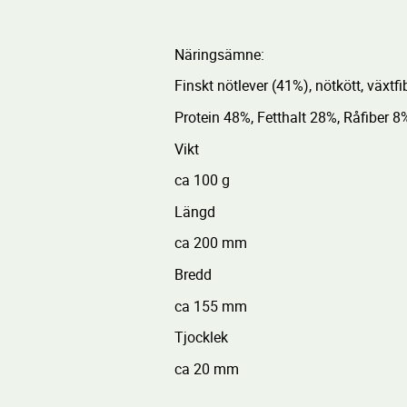
Näringsämne:
Finskt nötlever (41%), nötkött, växtfi
Protein 48%, Fetthalt 28%, Råfiber 
Vikt
ca 100 g
Längd
ca 200 mm
Bredd
ca 155 mm
Tjocklek
ca 20 mm