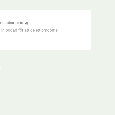
 att sätta ditt betyg
.
R