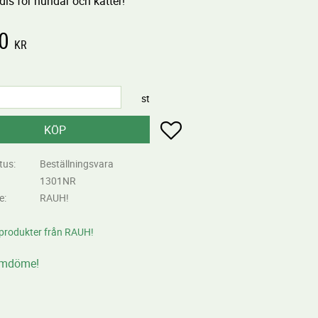
is för hundar och katter!
0
KR
st
Lägg till i favoriter
KÖP
tus
Beställningsvara
1301NR
re
RAUH!
 produkter från RAUH!
omdöme!