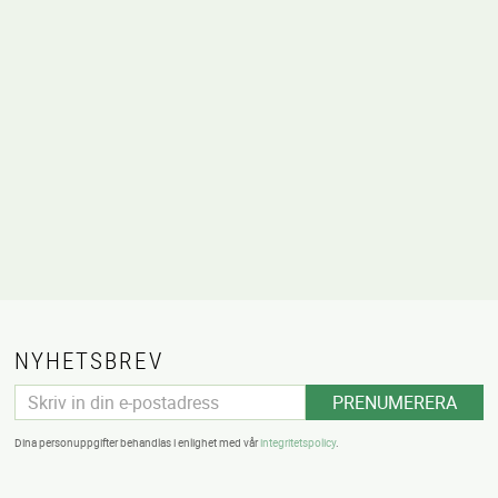
voriter
NYHETSBREV
PRENUMERERA
Dina personuppgifter behandlas i enlighet med vår
integritetspolicy
.