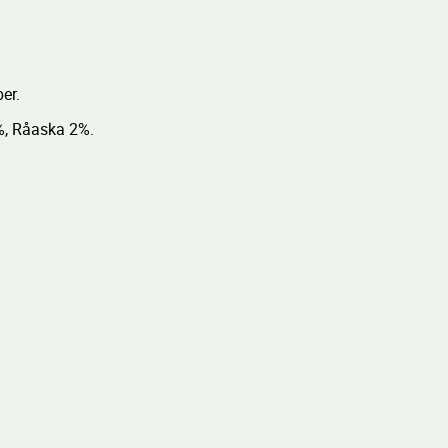
ber.
8%, Råaska 2%.