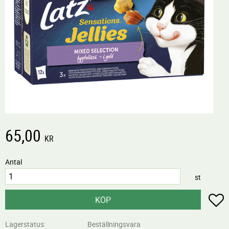
65,00
KR
Antal
st
L
KÖP
Lagerstatus
Beställningsvara