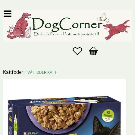
Favoriter
Kundvagn
Kattfoder
VÅTFODER KATT