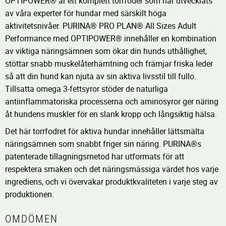
OPTIPOWER® är ett komplett torrfoder som har utvecklats
av våra experter för hundar med särskilt höga
aktivitetsnivåer. PURINA® PRO PLAN® All Sizes Adult
Performance med OPTIPOWER® innehåller en kombination
av viktiga näringsämnen som ökar din hunds uthållighet,
stöttar snabb muskelåterhämtning och främjar friska leder
så att din hund kan njuta av sin aktiva livsstil till fullo.
Tillsatta omega 3-fettsyror stöder de naturliga
antiinflammatoriska processerna och aminosyror ger näring
åt hundens muskler för en slank kropp och långsiktig hälsa.
Det här torrfodret för aktiva hundar innehåller lättsmälta
näringsämnen som snabbt friger sin näring. PURINA®s
patenterade tillagningsmetod har utformats för att
respektera smaken och det näringsmässiga värdet hos varje
ingrediens, och vi övervakar produktkvaliteten i varje steg av
produktionen.
OMDÖMEN