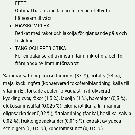
FETT
Optimal balans mellan proteiner och fetter för
hälsosam tillväxt
HAVSKOMPLEX
Berikat med räkor och laxolja för glänsande päls och
frisk hud
TÅNG OCH PREBIOTIKA
För en balanserad gynnsam tarmmikroflora och för
främjande av immunförsvaret
Sammansättning: torkat lammjöl (37 %), potatis (23 %),
majs, kycklingfett (konserverad tokoferolblandning, källa till
vitamin E), torkade äpplen, bryggjäst, hydrolyserad
kycklinglever, räkor (1,5 %), laxolja (1 %), havsalger (0,5 %),
glukosaminsulfat (0,025 %), cikoriarot (källa till mannan-
oligosackarider 0,02 %), örtblandning (fänkål, basilika, salvia
0,02 %), fruktoligosackarider (0,015 %), extrakt av yucca
schidigera (0,015 %), kondroitinsulfat (0,015 %).