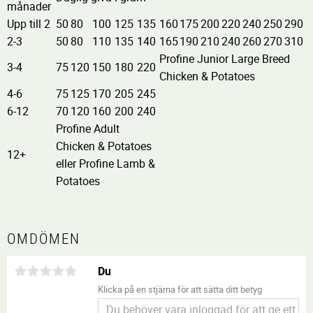
månader
Upp till 2
50
80
100
125
135
160
175
200
220
240
250
290
2-3
50
80
110
135
140
165
190
210
240
260
270
310
Profine Junior Large Breed
3-4
75
120
150
180
220
Chicken & Potatoes
4-6
75
125
170
205
245
6-12
70
120
160
200
240
Profine Adult
Chicken & Potatoes
12+
eller Profine Lamb &
Potatoes
OMDÖMEN
Du
Klicka på en stjärna för att sätta ditt betyg