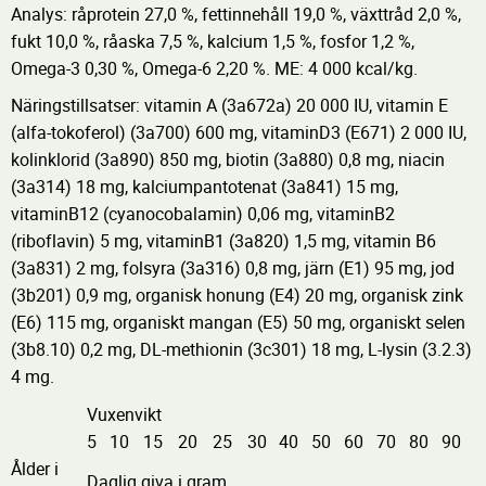
Analys: råprotein 27,0 %, fettinnehåll 19,0 %, växttråd 2,0 %,
fukt 10,0 %, råaska 7,5 %, kalcium 1,5 %, fosfor 1,2 %,
Omega-3 0,30 %, Omega-6 2,20 %. ME: 4 000 kcal/kg.
Näringstillsatser: vitamin A (3a672a) 20 000 IU, vitamin E
(alfa-tokoferol) (3a700) 600 mg, vitaminD3 (E671) 2 000 IU,
kolinklorid (3a890) 850 mg, biotin (3a880) 0,8 mg, niacin
(3a314) 18 mg, kalciumpantotenat (3a841) 15 mg,
vitaminB12 (cyanocobalamin) 0,06 mg, vitaminB2
(riboflavin) 5 mg, vitaminB1 (3a820) 1,5 mg, vitamin B6
(3a831) 2 mg, folsyra (3a316) 0,8 mg, järn (E1) 95 mg, jod
(3b201) 0,9 mg, organisk honung (E4) 20 mg, organisk zink
(E6) 115 mg, organiskt mangan (E5) 50 mg, organiskt selen
(3b8.10) 0,2 mg, DL-methionin (3c301) 18 mg, L-lysin (3.2.3)
4 mg.
Vuxenvikt
5
10
15
20
25
30
40
50
60
70
80
90
Ålder i
Daglig giva i gram