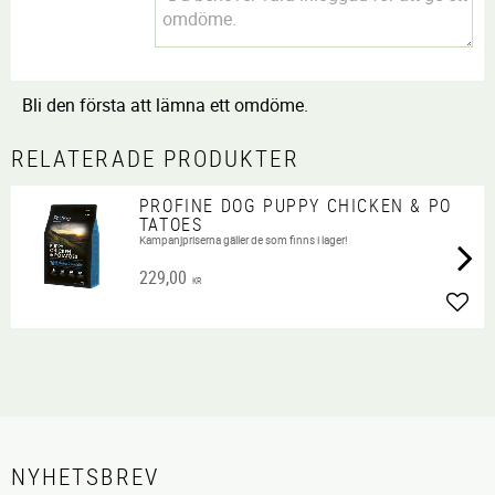
Bli den första att lämna ett omdöme.
RELATERADE PRODUKTER
PROFINE DOG PUPPY CHICKEN & PO
TATOES
Kampanjpriserna gäller de som finns i lager!
229,00
KR
Lägg 
NYHETSBREV