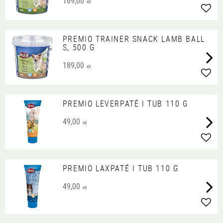
169,00
KR
Lägg 
PREMIO TRAINER SNACK LAMB BALL
S, 500 G
189,00
KR
Lägg 
PREMIO LEVERPATÉ I TUB 110 G
49,00
KR
Lägg 
PREMIO LAXPATÉ I TUB 110 G
49,00
KR
Lägg 