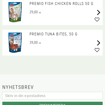
PREMIO FISH CHICKEN ROLLS 50 G
29,00
KR
Lägg 
PREMIO TUNA BITES, 50 G
39,00
KR
Lägg 
NYHETSBREV