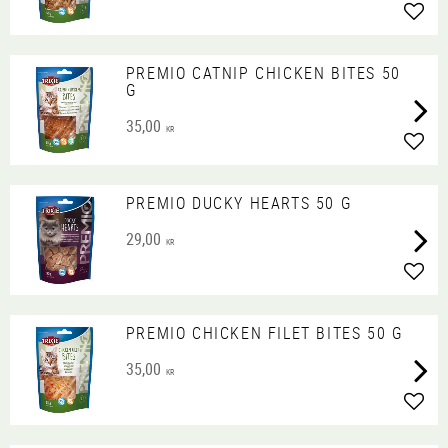
Lägg 
PREMIO CATNIP CHICKEN BITES 50
G
35,00
KR
Lägg 
PREMIO DUCKY HEARTS 50 G
29,00
KR
Lägg 
PREMIO CHICKEN FILET BITES 50 G
35,00
KR
Lägg 