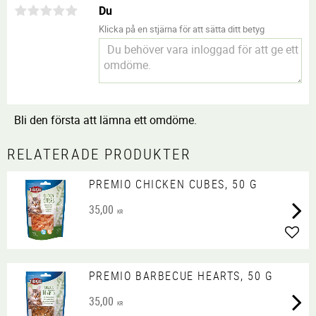
Du
Klicka på en stjärna för att sätta ditt betyg
Bli den första att lämna ett omdöme.
RELATERADE PRODUKTER
PREMIO CHICKEN CUBES, 50 G
35,00
KR
Lägg 
PREMIO BARBECUE HEARTS, 50 G
35,00
KR