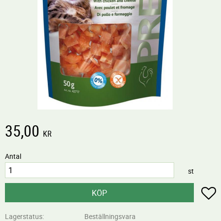
35,00
KR
Antal
st
L
KÖP
Lagerstatus
Beställningsvara