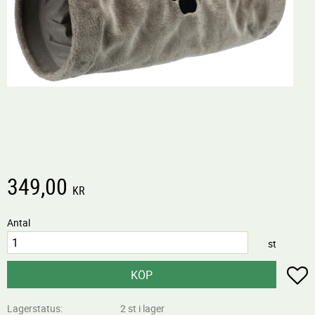
349,00
KR
Antal
st
L
KÖP
Lagerstatus
2 st i lager