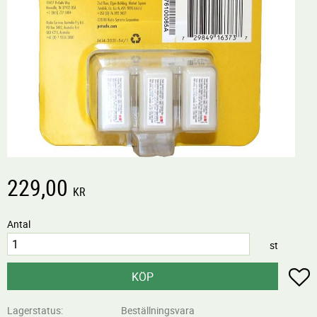
229,00
KR
Antal
st
L
KÖP
Lagerstatus
Beställningsvara