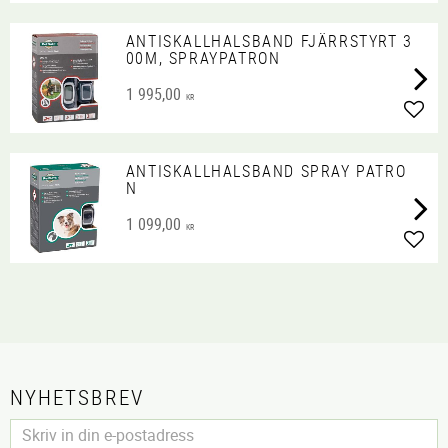
ANTISKALLHALSBAND FJÄRRSTYRT 3
00M, SPRAYPATRON
1 995,00
KR
Lägg 
ANTISKALLHALSBAND SPRAY PATRO
N
1 099,00
KR
Lägg 
NYHETSBREV