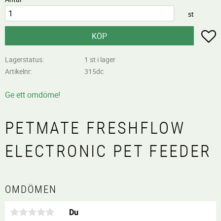
st
L
KÖP
Lagerstatus
1 st i lager
Artikelnr
315dc
Ge ett omdöme!
PETMATE FRESHFLOW
ELECTRONIC PET FEEDER
OMDÖMEN
Du