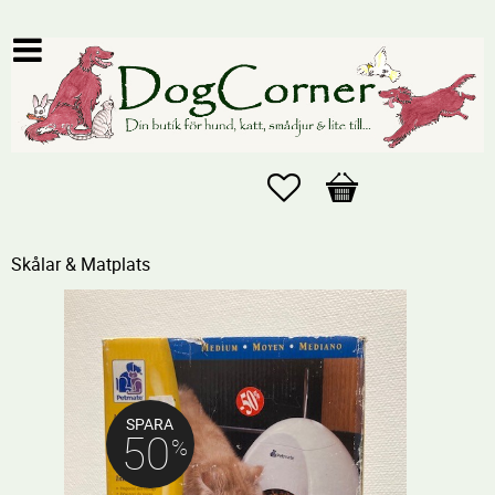
Favoriter
Kundvagn
Skålar & Matplats
SPARA
50
%