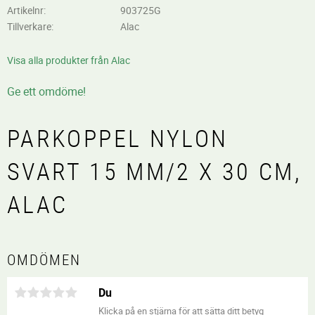
Artikelnr
903725G
Tillverkare
Alac
Visa alla produkter från Alac
Ge ett omdöme!
PARKOPPEL NYLON
SVART 15 MM/2 X 30 CM,
ALAC
OMDÖMEN
Du
Klicka på en stjärna för att sätta ditt betyg