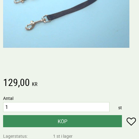
129,00
KR
Antal
st
L
KÖP
Lagerstatus
1 st i lager