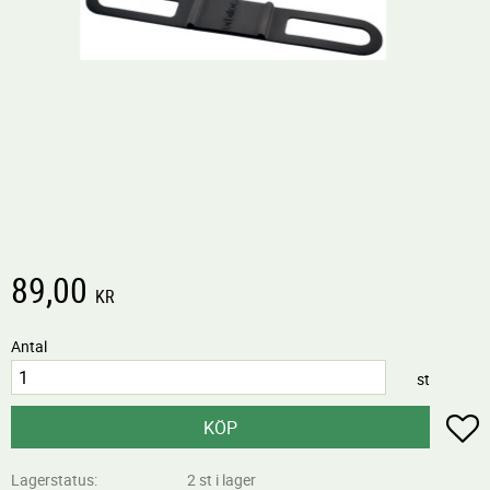
89,00
KR
Antal
st
L
KÖP
Lagerstatus
2 st i lager