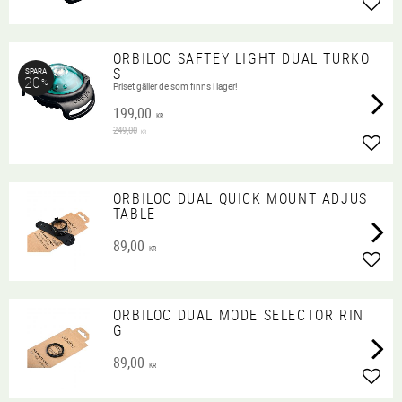
Lägg 
ORBILOC SAFTEY LIGHT DUAL TURKO
S
SPARA
20
%
Priset gäller de som finns i lager!
199,00
KR
249,00
KR
Lägg 
ORBILOC DUAL QUICK MOUNT ADJUS
TABLE
89,00
KR
Lägg 
ORBILOC DUAL MODE SELECTOR RIN
G
89,00
KR
Lägg 