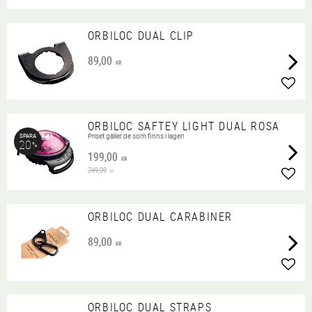
ORBILOC DUAL CLIP
89,00
KR
Lägg 
ORBILOC SAFTEY LIGHT DUAL ROSA
Priset gäller de som finns i lager!
SPARA
20
%
199,00
KR
249,00
KR
Lägg 
ORBILOC DUAL CARABINER
89,00
KR
Lägg 
ORBILOC DUAL STRAPS