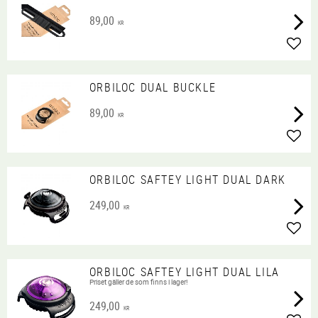
89,00
KR
Lägg 
ORBILOC DUAL BUCKLE
89,00
KR
Lägg 
ORBILOC SAFTEY LIGHT DUAL DARK
249,00
KR
Lägg 
ORBILOC SAFTEY LIGHT DUAL LILA
Priset gäller de som finns i lager!
249,00
KR